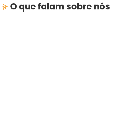
O que falam sobre nós
Referência, tradição e qualidade.
Escolhemos o Universitário por toda
história que a escola tem. Todos
estes anos, a tradição, a qualificação