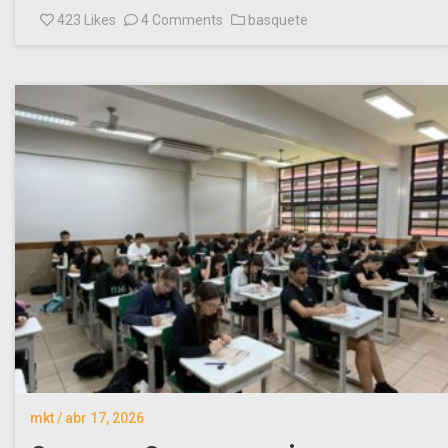
423
Likes
4 Comments
basquete
mkt / abr 17, 2026