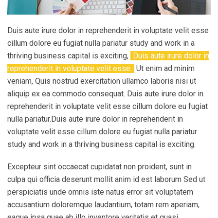
Duis aute irure dolor in reprehenderit in voluptate velit esse
cillum dolore eu fugiat nulla pariatur study and work in a
thriving business capital is exciting,
Duis aute irure dolor in
reprehenderit in voluptate velit esse.
Ut enim ad minim
veniam, Quis nostrud exercitation ullamco laboris nisi ut
aliquip ex ea commodo consequat. Duis aute irure dolor in
reprehenderit in voluptate velit esse cillum dolore eu fugiat
nulla pariatur.Duis aute irure dolor in reprehenderit in
voluptate velit esse cillum dolore eu fugiat nulla pariatur
study and work in a thriving business capital is exciting.
Excepteur sint occaecat cupidatat non proident, sunt in
culpa qui officia deserunt mollit anim id est laborum Sed ut
perspiciatis unde omnis iste natus error sit voluptatem
accusantium doloremque laudantium, totam rem aperiam,
eaque ipsa quae ab illo inventore veritatis et quasi