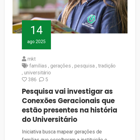
14
ago 2025
mkt
famílias
gerações
pesquisa
tradição
universitário
386
5
Pesquisa vai investigar as
Conexões Geracionais que
estão presentes na história
do Universitário
Iniciativa busca mapear gerações de
famílias que escolheram a instituição e